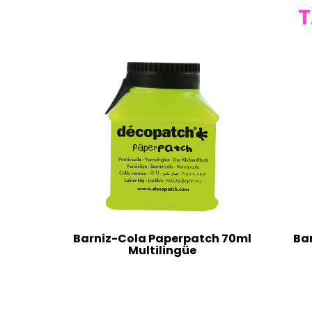
T
Barniz-Cola Paperpatch 70ml
Ba
Multilingüe