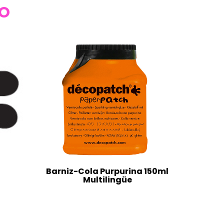
TO
Barniz-Cola Purpurina 150ml
Multilingüe