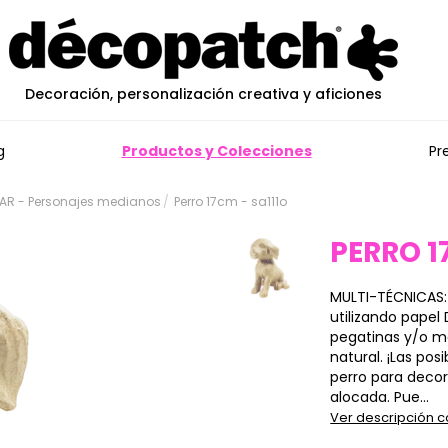
Decoración, personalización creativa y aficiones
g
Productos y Colecciones
Pr
AR - Personajes medianos
Perro 17cm - sa111o
PERRO 
MULTI-TÉCNICAS:
utilizando papel 
pegatinas y/o ma
natural. ¡Las pos
perro para deco
alocada. Pue...
Ver descripción 