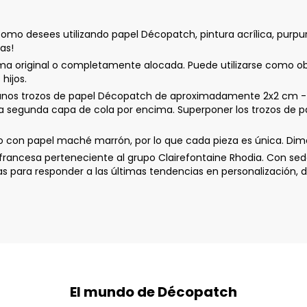
mo desees utilizando papel Décopatch, pintura acrílica, purpur
tas!
ma original o completamente alocada. Puede utilizarse como o
hijos.
 trozos de papel Décopatch de aproximadamente 2x2 cm - Apli
na segunda capa de cola por encima. Superponer los trozos de pa
con papel maché marrón, por lo que cada pieza es única. Dimen
ancesa perteneciente al grupo Clairefontaine Rhodia. Con sede
ara responder a las últimas tendencias en personalización, de
El mundo de Décopatch