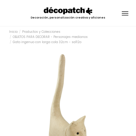
Togg
Decoración, personalización creativa y aficiones
navig
Inicio
Productos y Colecciones
OBJETOS PARA DECORAR - Personajes medianos
Gato ingenuo con larga cola 32cm - sa112o