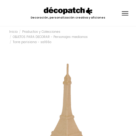
Togg
Decoración, personalización creativa y aficiones
navig
Inicio
Productos y Colecciones
OBJETOS PARA DECORAR - Personajes medianos
Torre parisiana - sa166o