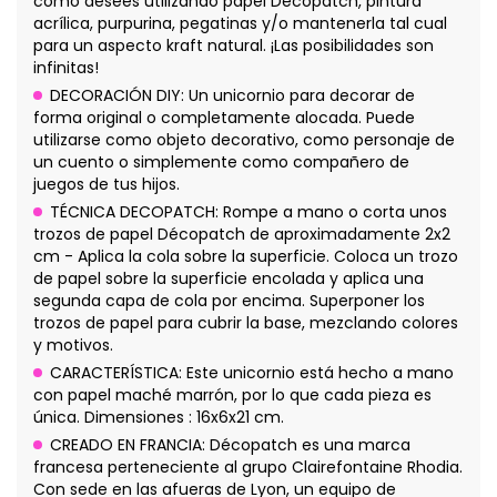
como desees utilizando papel Décopatch, pintura
acrílica, purpurina, pegatinas y/o mantenerla tal cual
para un aspecto kraft natural. ¡Las posibilidades son
infinitas!
DECORACIÓN DIY: Un unicornio para decorar de
forma original o completamente alocada. Puede
utilizarse como objeto decorativo, como personaje de
un cuento o simplemente como compañero de
juegos de tus hijos.
TÉCNICA DECOPATCH: Rompe a mano o corta unos
trozos de papel Décopatch de aproximadamente 2x2
cm - Aplica la cola sobre la superficie. Coloca un trozo
de papel sobre la superficie encolada y aplica una
segunda capa de cola por encima. Superponer los
trozos de papel para cubrir la base, mezclando colores
y motivos.
CARACTERÍSTICA: Este unicornio está hecho a mano
con papel maché marrón, por lo que cada pieza es
única. Dimensiones : 16x6x21 cm.
CREADO EN FRANCIA: Décopatch es una marca
francesa perteneciente al grupo Clairefontaine Rhodia.
Con sede en las afueras de Lyon, un equipo de