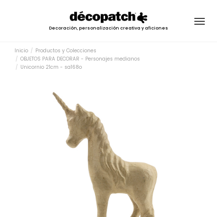
Togg
Decoración, personalización creativa y aficiones
navig
Inicio
Productos y Colecciones
OBJETOS PARA DECORAR - Personajes medianos
Unicornio 21cm - sa168o