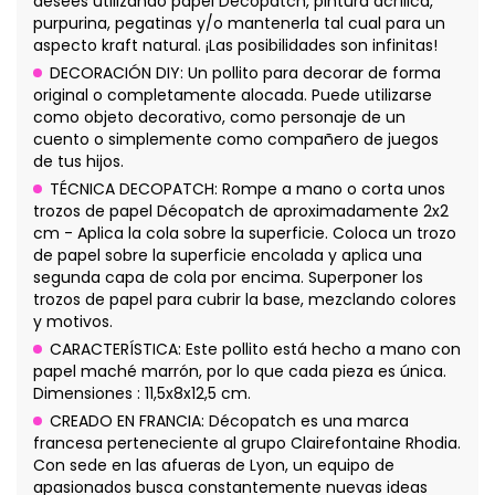
desees utilizando papel Décopatch, pintura acrílica,
purpurina, pegatinas y/o mantenerla tal cual para un
aspecto kraft natural. ¡Las posibilidades son infinitas!
DECORACIÓN DIY: Un pollito para decorar de forma
original o completamente alocada. Puede utilizarse
como objeto decorativo, como personaje de un
cuento o simplemente como compañero de juegos
de tus hijos.
TÉCNICA DECOPATCH: Rompe a mano o corta unos
trozos de papel Décopatch de aproximadamente 2x2
cm - Aplica la cola sobre la superficie. Coloca un trozo
de papel sobre la superficie encolada y aplica una
segunda capa de cola por encima. Superponer los
trozos de papel para cubrir la base, mezclando colores
y motivos.
CARACTERÍSTICA: Este pollito está hecho a mano con
papel maché marrón, por lo que cada pieza es única.
Dimensiones : 11,5x8x12,5 cm.
CREADO EN FRANCIA: Décopatch es una marca
francesa perteneciente al grupo Clairefontaine Rhodia.
Con sede en las afueras de Lyon, un equipo de
apasionados busca constantemente nuevas ideas