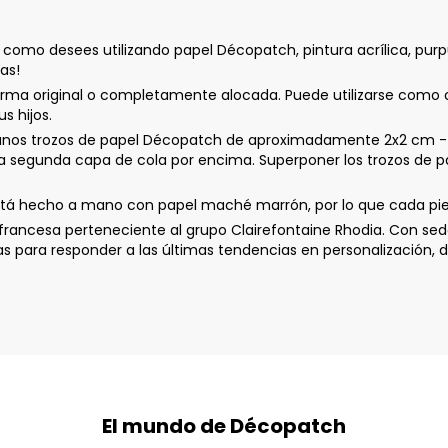
como desees utilizando papel Décopatch, pintura acrílica, purp
tas!
rma original o completamente alocada. Puede utilizarse como 
 hijos.
 trozos de papel Décopatch de aproximadamente 2x2 cm - Apli
na segunda capa de cola por encima. Superponer los trozos de pa
tá hecho a mano con papel maché marrón, por lo que cada pieza
ancesa perteneciente al grupo Clairefontaine Rhodia. Con sede
ara responder a las últimas tendencias en personalización, de
El mundo de Décopatch