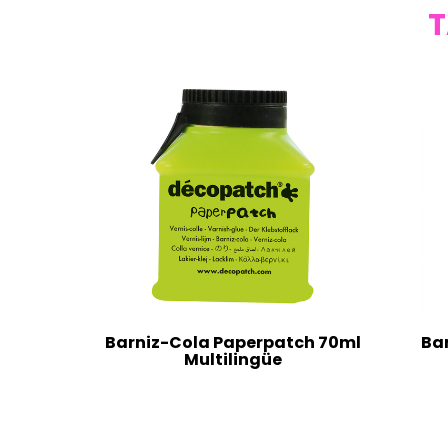
T
Barniz-Cola Paperpatch 70ml
Ba
Multilingüe