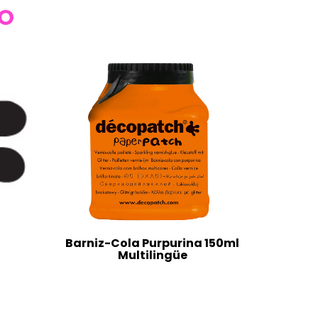
TO
Barniz-Cola Purpurina 150ml
Multilingüe