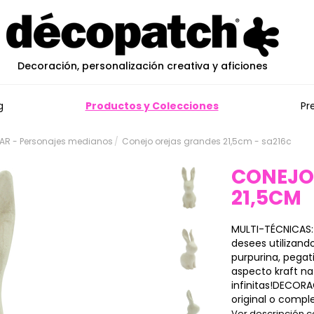
Decoración, personalización creativa y aficiones
g
Productos y Colecciones
Pr
AR - Personajes medianos
Conejo orejas grandes 21,5cm - sa216c
CONEJO
21,5CM
MULTI-TÉCNICAS:
desees utilizand
purpurina, pegat
aspecto kraft nat
infinitas!DECORA
original o compl
Ver descripción 