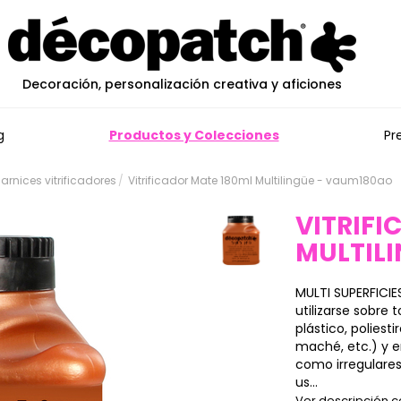
Decoración, personalización creativa y aficiones
g
Productos y Colecciones
Pr
rnices vitrificadores
Vitrificador Mate 180ml Multilingüe - vaum180ao
VITRIFI
MULTIL
MULTI SUPERFICIE
utilizarse sobre 
plástico, poliest
maché, etc.) y e
como irregulares
us...
Ver descripción 