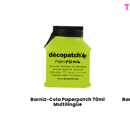
T
Barniz-Cola Paperpatch 70ml
Ba
Multilingüe