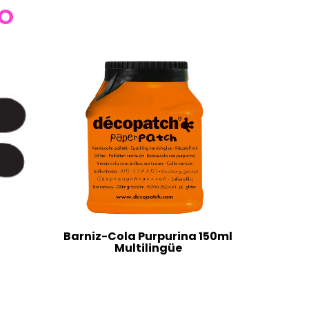
TO
Barniz-Cola Purpurina 150ml
Multilingüe