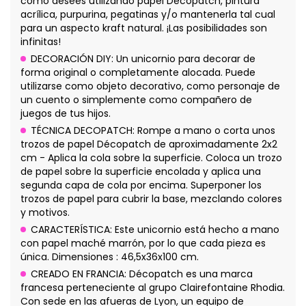
como desees utilizando papel Décopatch, pintura
acrílica, purpurina, pegatinas y/o mantenerla tal cual
para un aspecto kraft natural. ¡Las posibilidades son
infinitas!
DECORACIÓN DIY: Un unicornio para decorar de
forma original o completamente alocada. Puede
utilizarse como objeto decorativo, como personaje de
un cuento o simplemente como compañero de
juegos de tus hijos.
TÉCNICA DECOPATCH: Rompe a mano o corta unos
trozos de papel Décopatch de aproximadamente 2x2
cm - Aplica la cola sobre la superficie. Coloca un trozo
de papel sobre la superficie encolada y aplica una
segunda capa de cola por encima. Superponer los
trozos de papel para cubrir la base, mezclando colores
y motivos.
CARACTERÍSTICA: Este unicornio está hecho a mano
con papel maché marrón, por lo que cada pieza es
única. Dimensiones : 46,5x36x100 cm.
CREADO EN FRANCIA: Décopatch es una marca
francesa perteneciente al grupo Clairefontaine Rhodia.
Con sede en las afueras de Lyon, un equipo de