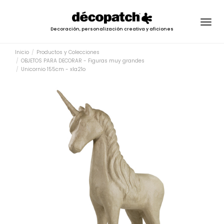
Togg
Decoración, personalización creativa y aficiones
navig
Inicio
Productos y Colecciones
OBJETOS PARA DECORAR - Figuras muy grandes
Unicornio 155cm - xla21o