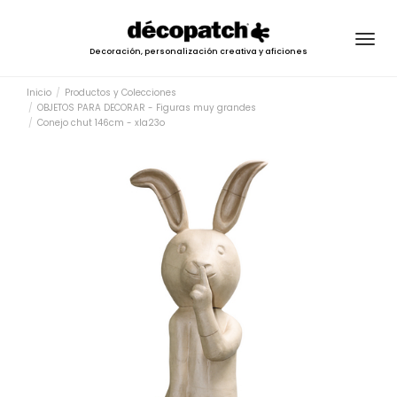
Togg
Decoración, personalización creativa y aficiones
navig
Inicio
Productos y Colecciones
OBJETOS PARA DECORAR - Figuras muy grandes
Conejo chut 146cm - xla23o