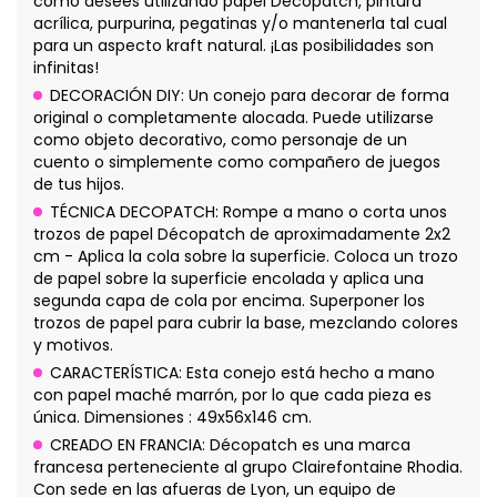
como desees utilizando papel Décopatch, pintura
acrílica, purpurina, pegatinas y/o mantenerla tal cual
para un aspecto kraft natural. ¡Las posibilidades son
infinitas!
DECORACIÓN DIY: Un conejo para decorar de forma
original o completamente alocada. Puede utilizarse
como objeto decorativo, como personaje de un
cuento o simplemente como compañero de juegos
de tus hijos.
TÉCNICA DECOPATCH: Rompe a mano o corta unos
trozos de papel Décopatch de aproximadamente 2x2
cm - Aplica la cola sobre la superficie. Coloca un trozo
de papel sobre la superficie encolada y aplica una
segunda capa de cola por encima. Superponer los
trozos de papel para cubrir la base, mezclando colores
y motivos.
CARACTERÍSTICA: Esta conejo está hecho a mano
con papel maché marrón, por lo que cada pieza es
única. Dimensiones : 49x56x146 cm.
CREADO EN FRANCIA: Décopatch es una marca
francesa perteneciente al grupo Clairefontaine Rhodia.
Con sede en las afueras de Lyon, un equipo de