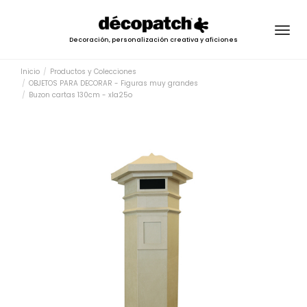
Togg
Decoración, personalización creativa y aficiones
navig
Inicio
Productos y Colecciones
OBJETOS PARA DECORAR - Figuras muy grandes
Buzon cartas 130cm - xla25o