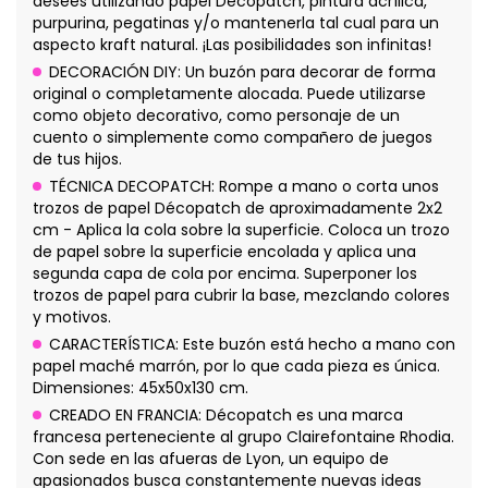
desees utilizando papel Décopatch, pintura acrílica,
purpurina, pegatinas y/o mantenerla tal cual para un
aspecto kraft natural. ¡Las posibilidades son infinitas!
DECORACIÓN DIY: Un buzón para decorar de forma
original o completamente alocada. Puede utilizarse
como objeto decorativo, como personaje de un
cuento o simplemente como compañero de juegos
de tus hijos.
TÉCNICA DECOPATCH: Rompe a mano o corta unos
trozos de papel Décopatch de aproximadamente 2x2
cm - Aplica la cola sobre la superficie. Coloca un trozo
de papel sobre la superficie encolada y aplica una
segunda capa de cola por encima. Superponer los
trozos de papel para cubrir la base, mezclando colores
y motivos.
CARACTERÍSTICA: Este buzón está hecho a mano con
papel maché marrón, por lo que cada pieza es única.
Dimensiones: 45x50x130 cm.
CREADO EN FRANCIA: Décopatch es una marca
francesa perteneciente al grupo Clairefontaine Rhodia.
Con sede en las afueras de Lyon, un equipo de
apasionados busca constantemente nuevas ideas