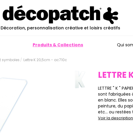
Décoration, personnalisation créative et loisirs créatifs
Produits & Collections
Qui so
et symboles
Lettre K 20,5cm - ac710c
LETTRE 
LETTRE " K " PAPI
sont fabriquées 
en blanc. Elles s
peinture, du pap
etc… ou restées t
Voir la descripti