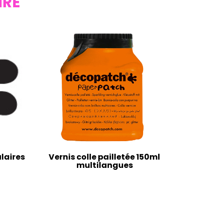
IRE
laires
Vernis colle pailletée 150ml
multilangues