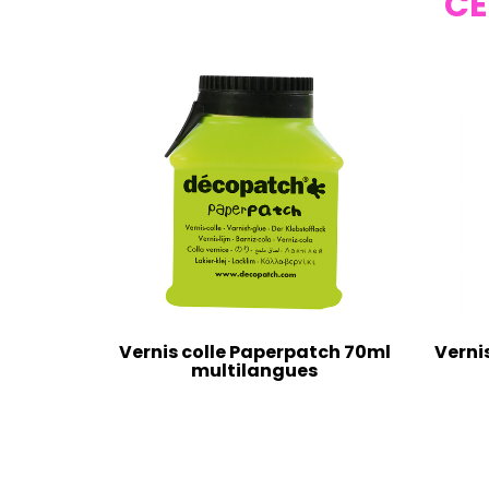
CE
Vernis colle Paperpatch 70ml
Verni
multilangues