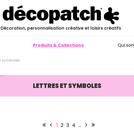
Décoration, personnalisation créative et loisirs créatifs
Produits & Collections
Qui so
et symboles
LETTRES ET SYMBOLES
1
2
3
4
…