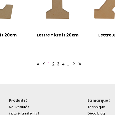
aft 20cm
Lettre Y kraft 20cm
Lettre 
1
2
3
4
…
Produits :
La marque :
Nouveautés
Technique
intitulé famille niv 1
Déco'blog