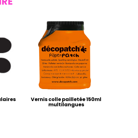
IRE
laires
Vernis colle pailletée 150ml
multilangues