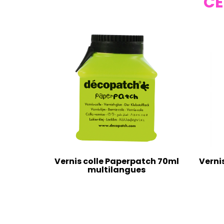
CE
Vernis colle Paperpatch 70ml
Verni
multilangues