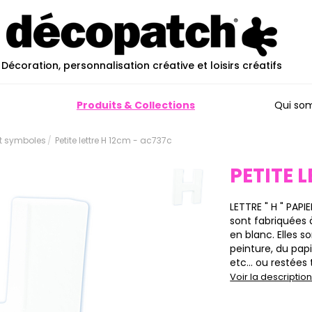
Décoration, personnalisation créative et loisirs créatifs
Produits & Collections
Qui so
et symboles
Petite lettre H 12cm - ac737c
PETITE 
LETTRE " H " PAPI
sont fabriquées 
en blanc. Elles s
peinture, du pap
etc… ou restées t
Voir la descripti