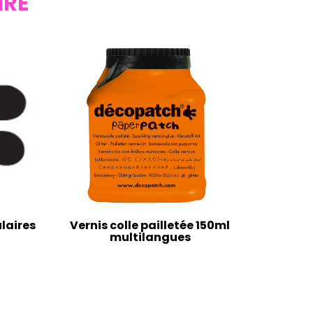
IRE
laires
Vernis colle pailletée 150ml
multilangues