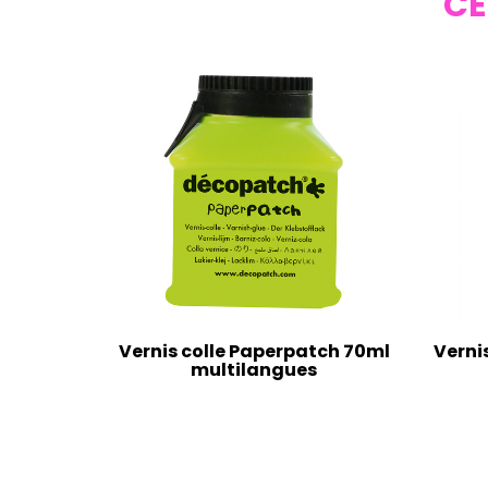
CE
Vernis colle Paperpatch 70ml
Verni
multilangues