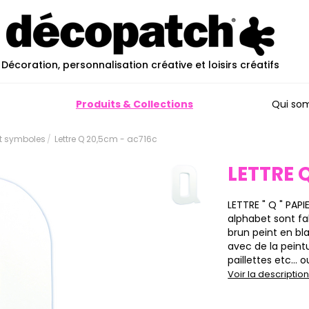
Décoration, personnalisation créative et loisirs créatifs
Produits & Collections
Qui so
et symboles
Lettre Q 20,5cm - ac716c
LETTRE 
LETTRE " Q " PAPI
alphabet sont f
brun peint en bla
avec de la peint
paillettes etc… ou
Voir la descripti