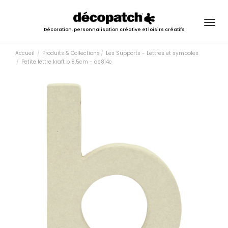
Togg
Décoration, personnalisation créative et loisirs créatifs
navig
Accueil
Produits & Collections
Les Supports - Lettres et symboles
Petite lettre kraft b 8,5cm - ac814c