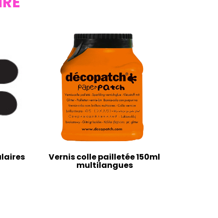
IRE
laires
Vernis colle pailletée 150ml
multilangues