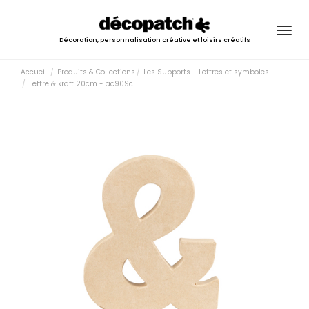
Togg
Décoration, personnalisation créative et loisirs créatifs
navig
Accueil
Produits & Collections
Les Supports - Lettres et symboles
Lettre & kraft 20cm - ac909c