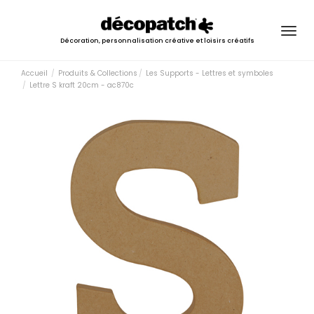
Togg
Décoration, personnalisation créative et loisirs créatifs
navig
Accueil
Produits & Collections
Les Supports - Lettres et symboles
Lettre S kraft 20cm - ac870c