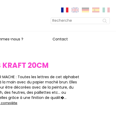
mmes-nous ?
Contact
B KRAFT 20CM
ER MACHE : Toutes les lettres de cet alphabet
à la main avec du papier maché brun. Elles
our être décorées avec de la peinture, du
, des feutres, des paillettes etc… ou
elles grâce à une finition de qualit�...
on complète