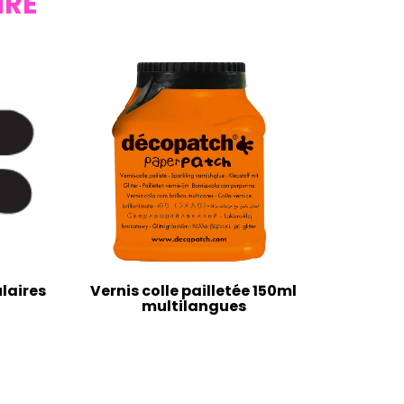
IRE
laires
Vernis colle pailletée 150ml
multilangues