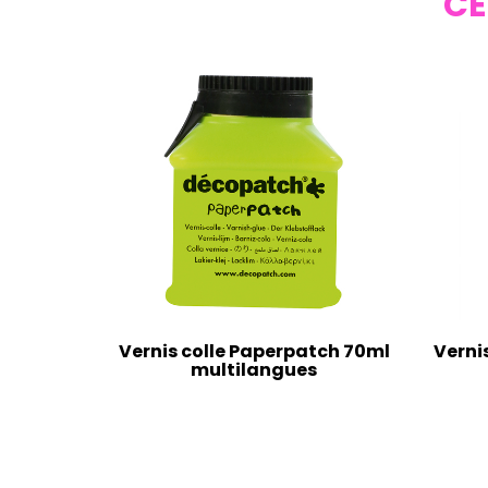
CE
Vernis colle Paperpatch 70ml
Verni
multilangues