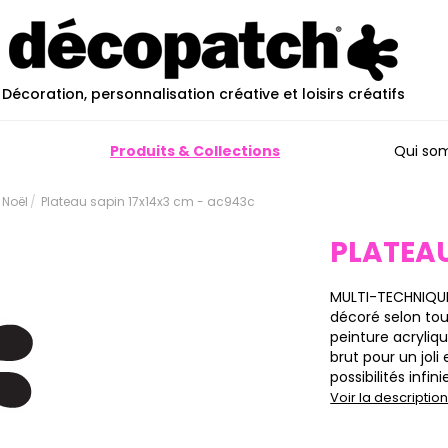
Décoration, personnalisation créative et loisirs créatifs
Produits & Collections
Qui so
 Noël
Plateau sapin 17x14x3 cm - ac943c
PLATEAU
MULTI-TECHNIQUE
décoré selon tou
peinture acryliqu
brut pour un joli
possibilités infi
Voir la descripti