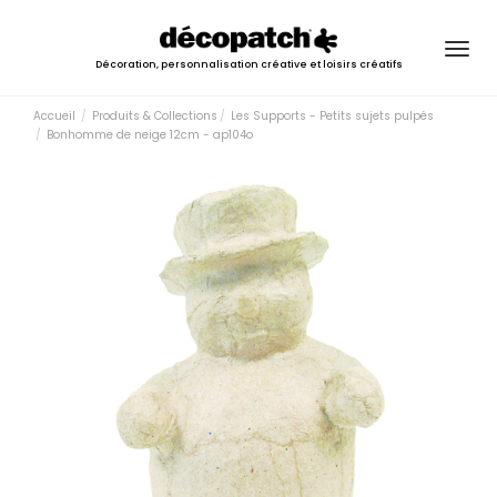
Togg
Décoration, personnalisation créative et loisirs créatifs
navig
Accueil
Produits & Collections
Les Supports - Petits sujets pulpés
Bonhomme de neige 12cm - ap104o