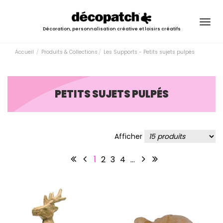
Togg
Décoration, personnalisation créative et loisirs créatifs
navig
Accueil
Produits & Collections
Les Supports - Petits sujets pulpés
PETITS SUJETS PULPÉS
Afficher
1
2
3
4
…