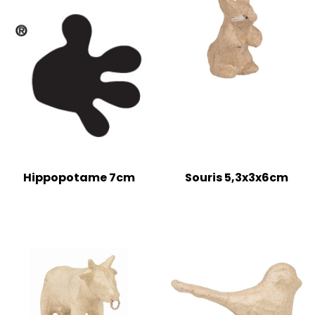
Hippopotame 7cm
Souris 5,3x3x6cm