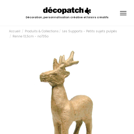
Togg
Décoration, personnalisation créative et loisirs créatifs
navig
Accueil
Produits & Collections
Les Supports - Petits sujets pulpés
Renne 13,5cm - no735o