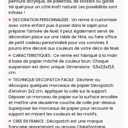
peinture acrylique, de paillettes, de stickers ou gardé
tel quel pour un côté kraft naturel. Les possibilités sont
infinies !
DECORATION PERSONNALISEE : Un renne à customiser
avec votre enfant puis à poser dans le sapin pour
préparer l'arrivée de Noël. Il peut également servir de
décoration place sur une table de fête, ou faire office
de petit cadeau personnalisé pour vos convives. Il
pourra être décoré aux couleurs de votre déco de Noël.
CARACTERISTIQUES : Ce renne est fabriqué à la main
à base de papier mâché de couleur brun. Chaque
suspension est donc unique. Dimensions : 11,5x3,5x13,5
cm.
TECHNIQUE DECOPATCH FACILE : Déchirer ou
découpez quelques morceaux de papier Décopatch
d'environ 2x2 cm. Appliquer la colle sur le support.
Déposer un morceau de papier sur la surface encollée
et mettre une deuxième couche de colle par-dessus.
Superposer les morceaux de papier pour recouvrir le
support en mixant les couleurs et les motifs.
CREE EN FRANCE : Décopatch est une marque
française appartenant au groupe Clairefontaine