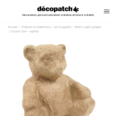
Togg
Décoration, personnalisation créative et loisirs créatifs
navig
Accueil
Produits & Collections
Les Supports - Petits sujets pulpés
Ourson 7cm - ap110o