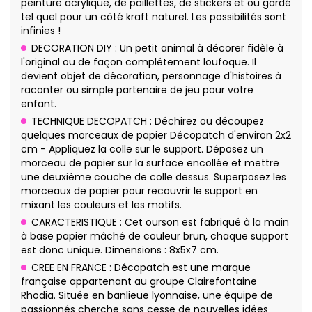
peinture acrylique, de paillettes, de stickers et ou gardé
tel quel pour un côté kraft naturel. Les possibilités sont
infinies !
DECORATION DIY : Un petit animal à décorer fidèle à
l'original ou de façon complétement loufoque. Il
devient objet de décoration, personnage d'histoires à
raconter ou simple partenaire de jeu pour votre
enfant.
TECHNIQUE DECOPATCH : Déchirez ou découpez
quelques morceaux de papier Décopatch d'environ 2x2
cm - Appliquez la colle sur le support. Déposez un
morceau de papier sur la surface encollée et mettre
une deuxième couche de colle dessus. Superposez les
morceaux de papier pour recouvrir le support en
mixant les couleurs et les motifs.
CARACTERISTIQUE : Cet ourson est fabriqué à la main
à base papier mâché de couleur brun, chaque support
est donc unique. Dimensions : 8x5x7 cm.
CREE EN FRANCE : Décopatch est une marque
française appartenant au groupe Clairefontaine
Rhodia. Située en banlieue lyonnaise, une équipe de
passionnés cherche sans cesse de nouvelles idées