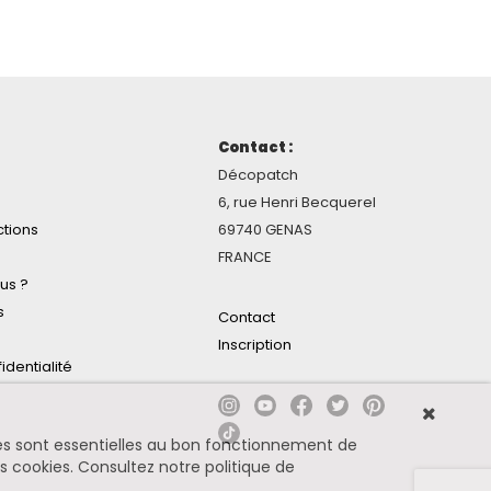
Contact :
Décopatch
6, rue Henri Becquerel
ctions
69740 GENAS
FRANCE
us ?
s
Contact
Inscription
identialité
ines sont essentielles au bon fonctionnement de
es cookies.
Consultez notre politique de