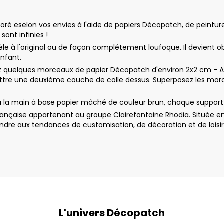
é eselon vos envies à l'aide de papiers Décopatch, de peinture a
sont infinies !
le à l'original ou de façon complétement loufoque. Il devient o
enfant.
uelques morceaux de papier Décopatch d'environ 2x2 cm - Appl
ttre une deuxième couche de colle dessus. Superposez les morc
à la main à base papier mâché de couleur brun, chaque support e
nçaise appartenant au groupe Clairefontaine Rhodia. Située en
dre aux tendances de customisation, de décoration et de loisir
L'univers Décopatch