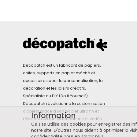
Décopatch est un fabricant de papiers,
colles, supports en papier mâché et
accessoires pour la personnalisation, la
décoration et les loisirs créatifs.
Spécialiste du DIY (Do it Yourself),
Décopatch révolutionne la customisation
d'objets grâce à son papier ultra fin et
Information
résistant aux motifs tendances et variés.
Ce site utilise des cookies pour enregistrer des 
notre site. D'autres nous aident à optimiser la visi
confidentialité pour en savoir plus
.