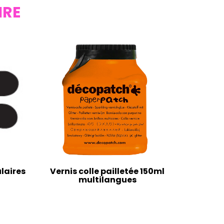
IRE
laires
Vernis colle pailletée 150ml
multilangues