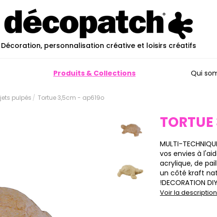
Décoration, personnalisation créative et loisirs créatifs
Produits & Collections
Qui so
ujets pulpés
Tortue 3,5cm - ap619o
TORTUE
MULTI-TECHNIQUE
vos envies à l'a
acrylique, de pai
un côté kraft natu
!DECORATION DIY :
Voir la descripti