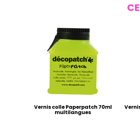
CE
Vernis colle Paperpatch 70ml
Verni
multilangues