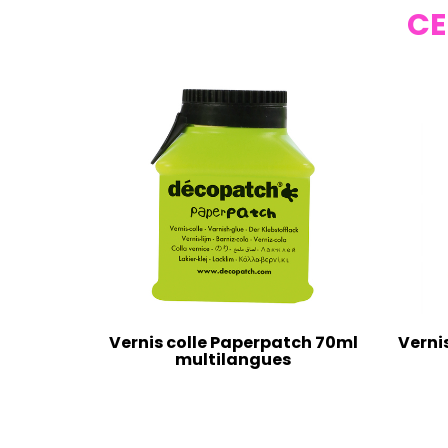
CE
Vernis colle Paperpatch 70ml
Verni
multilangues