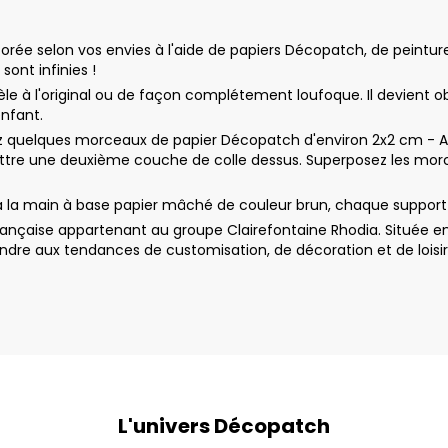
e selon vos envies à l'aide de papiers Décopatch, de peinture a
sont infinies !
le à l'original ou de façon complétement loufoque. Il devient o
enfant.
uelques morceaux de papier Décopatch d'environ 2x2 cm - Appl
ttre une deuxième couche de colle dessus. Superposez les morc
 la main à base papier mâché de couleur brun, chaque support 
nçaise appartenant au groupe Clairefontaine Rhodia. Située en
dre aux tendances de customisation, de décoration et de loisir
L'univers Décopatch