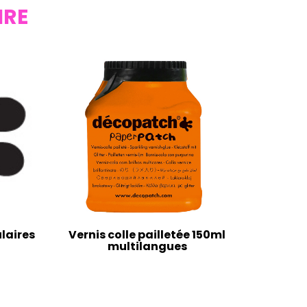
IRE
laires
Vernis colle pailletée 150ml
multilangues