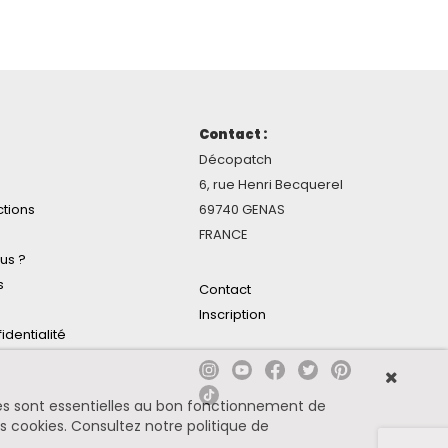
Contact :
Décopatch
6, rue Henri Becquerel
ctions
69740 GENAS
FRANCE
us ?
s
Contact
Inscription
identialité
ines sont essentielles au bon fonctionnement de
es cookies.
Consultez notre politique de