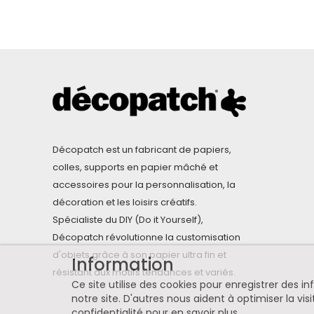
Décopatch est un fabricant de papiers,
colles, supports en papier mâché et
accessoires pour la personnalisation, la
décoration et les loisirs créatifs.
Spécialiste du DIY (Do it Yourself),
Décopatch révolutionne la customisation
d'objets grâce à son papier ultra fin et
Information
résistant aux motifs tendances et variés.
Ce site utilise des cookies pour enregistrer des 
notre site. D'autres nous aident à optimiser la visi
confidentialité pour en savoir plus
.