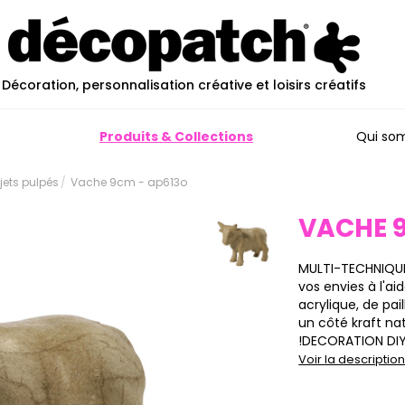
Décoration, personnalisation créative et loisirs créatifs
Produits & Collections
Qui so
ujets pulpés
Vache 9cm - ap613o
VACHE 
MULTI-TECHNIQUE
vos envies à l'a
acrylique, de pai
un côté kraft natu
!DECORATION DIY :
Voir la descripti