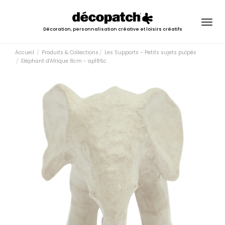
Togg
Décoration, personnalisation créative et loisirs créatifs
navig
Accueil
Produits & Collections
Les Supports - Petits sujets pulpés
Eléphant d'Afrique 8cm - ap186c