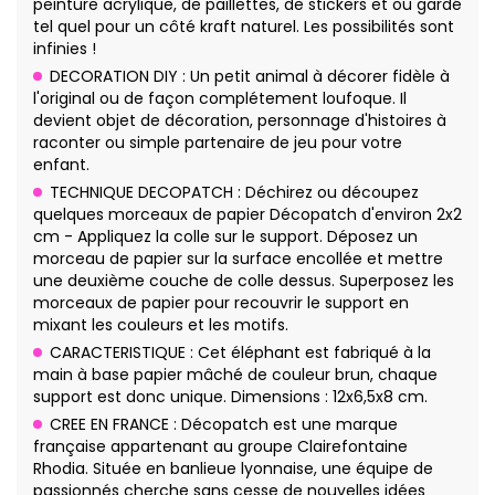
peinture acrylique, de paillettes, de stickers et ou gardé
tel quel pour un côté kraft naturel. Les possibilités sont
infinies !
DECORATION DIY : Un petit animal à décorer fidèle à
l'original ou de façon complétement loufoque. Il
devient objet de décoration, personnage d'histoires à
raconter ou simple partenaire de jeu pour votre
enfant.
TECHNIQUE DECOPATCH : Déchirez ou découpez
quelques morceaux de papier Décopatch d'environ 2x2
cm - Appliquez la colle sur le support. Déposez un
morceau de papier sur la surface encollée et mettre
une deuxième couche de colle dessus. Superposez les
morceaux de papier pour recouvrir le support en
mixant les couleurs et les motifs.
CARACTERISTIQUE : Cet éléphant est fabriqué à la
main à base papier mâché de couleur brun, chaque
support est donc unique. Dimensions : 12x6,5x8 cm.
CREE EN FRANCE : Décopatch est une marque
française appartenant au groupe Clairefontaine
Rhodia. Située en banlieue lyonnaise, une équipe de
passionnés cherche sans cesse de nouvelles idées