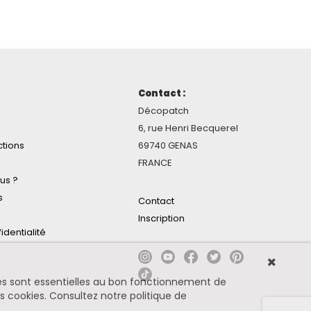
Contact :
Décopatch
6, rue Henri Becquerel
ctions
69740 GENAS
FRANCE
us ?
s
Contact
Inscription
identialité
ines sont essentielles au bon fonctionnement de
es cookies.
Consultez notre politique de