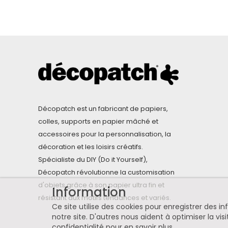
Décopatch est un fabricant de papiers,
colles, supports en papier mâché et
accessoires pour la personnalisation, la
décoration et les loisirs créatifs.
Spécialiste du DIY (Do it Yourself),
Décopatch révolutionne la customisation
d'objets grâce à son papier ultra fin et
Information
résistant aux motifs tendances et variés.
Ce site utilise des cookies pour enregistrer des 
notre site. D'autres nous aident à optimiser la visi
confidentialité pour en savoir plus
.