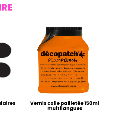
IRE
laires
Vernis colle pailletée 150ml
multilangues