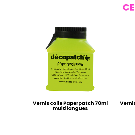
CE
Vernis colle Paperpatch 70ml
Verni
multilangues