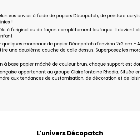
on vos envies à l'aide de papiers Décopatch, de peinture acryliqu
inies !
le à l'original ou de façon complétement loufoque. Il devient o
enfant.
uelques morceaux de papier Décopatch d'environ 2x2 cm - Appl
ttre une deuxième couche de colle dessus. Superposez les morc
ain à base papier mâché de couleur brun, chaque support est do
nçaise appartenant au groupe Clairefontaine Rhodia. Située en
dre aux tendances de customisation, de décoration et de loisir
L'univers Décopatch