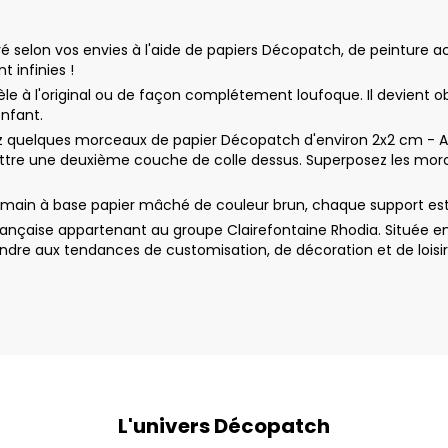
elon vos envies à l'aide de papiers Décopatch, de peinture acryl
t infinies !
le à l'original ou de façon complétement loufoque. Il devient o
enfant.
uelques morceaux de papier Décopatch d'environ 2x2 cm - Appl
ttre une deuxième couche de colle dessus. Superposez les morc
 main à base papier mâché de couleur brun, chaque support est 
nçaise appartenant au groupe Clairefontaine Rhodia. Située en
dre aux tendances de customisation, de décoration et de loisir
L'univers Décopatch