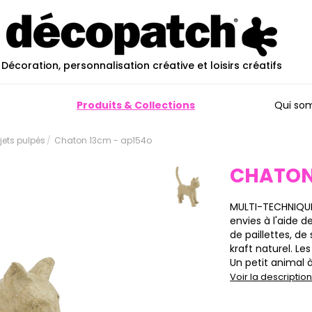
Décoration, personnalisation créative et loisirs créatifs
Produits & Collections
Qui so
ujets pulpés
Chaton 13cm - ap154o
CHATON
MULTI-TECHNIQUE
envies à l'aide 
de paillettes, de
kraft naturel. Le
Un petit animal à 
Voir la descripti