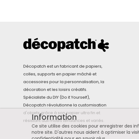
Décopatch est un fabricant de papiers,
colles, supports en papier mâché et
accessoires pour la personnalisation, la
décoration et les loisirs créatifs.
Spécialiste du DIY (Do it Yourself),
Décopatch révolutionne la customisation
d'objets grâce à son papier ultra fin et
Information
résistant aux motifs tendances et variés.
Ce site utilise des cookies pour enregistrer des 
notre site. D'autres nous aident à optimiser la visi
confidentialité pour en savoir plus
.