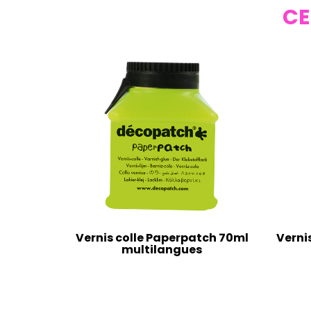
CE
Vernis colle Paperpatch 70ml
Verni
multilangues