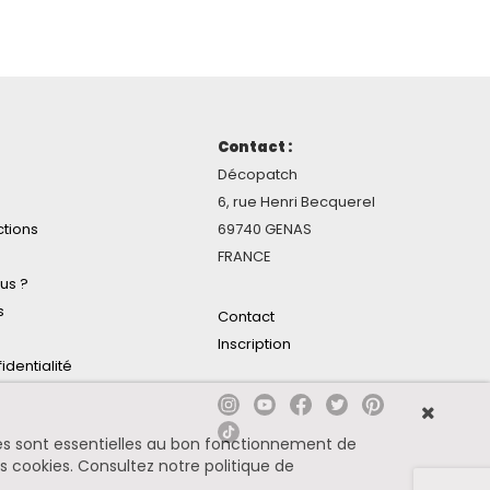
Contact :
Décopatch
6, rue Henri Becquerel
ctions
69740 GENAS
FRANCE
us ?
s
Contact
Inscription
identialité
ines sont essentielles au bon fonctionnement de
es cookies.
Consultez notre politique de