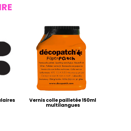
IRE
laires
Vernis colle pailletée 150ml
multilangues