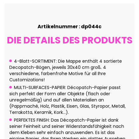
Artikelnummer : dp044c
DIE DETAILS DES PRODUKTS
4-Blatt-SORTIMENT: Die Mappe enthält 4 sortierte
Decopatch-Bögen, jeweils 30x40 cm groß. 4
verschiedene, farbenfrohe Motive für all Ihre
Customizations!
MULTI-SURFACES-PAPIER: Décopatch-Papier passt
sich perfekt der Form aller Objekte (flach oder
unregelmäßig) und auf allen Materialien an
(Pappmaché, Holz, Plastik, Eisen, Glas, Styropor, Metall,
Terrakotta, Keramik, Kork...).
PERFEKTES FINISH: Das Décopatch-Papier ist dank
seiner Feinheit und seiner Widerstandsfähigkeit nach
dem Kleben sehr einfach anzuwenden. Es ist das
einzige Papier, das Ihren Werken ein glattes Aussehen