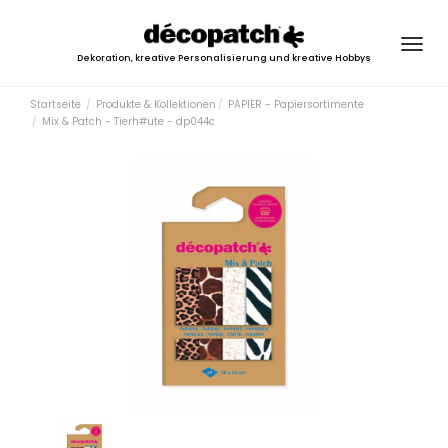
Togg
Dekoration, kreative Personalisierung und kreative Hobbys
navig
Startseite
Produkte & Kollektionen
PAPIER - Papiersortimente
Mix & Patch - Tierh#ute - dp044c