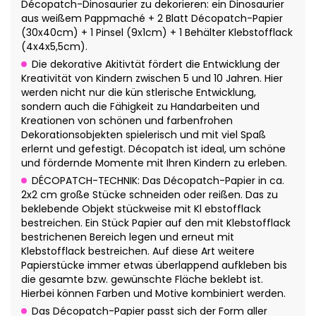
Décopatch-Dinosaurier zu dekorieren: ein Dinosaurier
aus weißem Pappmaché + 2 Blatt Décopatch-Papier
(30x40cm) + 1 Pinsel (9x1cm) + 1 Behälter Klebstofflack
(4x4x5,5cm).
Die dekorative Akitivtät fördert die Entwicklung der
Kreativität von Kindern zwischen 5 und 10 Jahren. Hier
werden nicht nur die kün stlerische Entwicklung,
sondern auch die Fähigkeit zu Handarbeiten und
Kreationen von schönen und farbenfrohen
Dekorationsobjekten spielerisch und mit viel Spaß
erlernt und gefestigt. Décopatch ist ideal, um schöne
und fördernde Momente mit Ihren Kindern zu erleben.
DÉCOPATCH-TECHNIK: Das Décopatch-Papier in ca.
2x2 cm große Stücke schneiden oder reißen. Das zu
beklebende Objekt stückweise mit Kl ebstofflack
bestreichen. Ein Stück Papier auf den mit Klebstofflack
bestrichenen Bereich legen und erneut mit
Klebstofflack bestreichen. Auf diese Art weitere
Papierstücke immer etwas überlappend aufkleben bis
die gesamte bzw. gewünschte Fläche beklebt ist.
Hierbei können Farben und Motive kombiniert werden.
Das Décopatch-Papier passt sich der Form aller