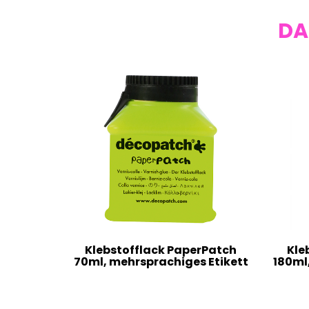
DA
Klebstofflack PaperPatch
Kle
70ml, mehrsprachiges Etikett
180ml