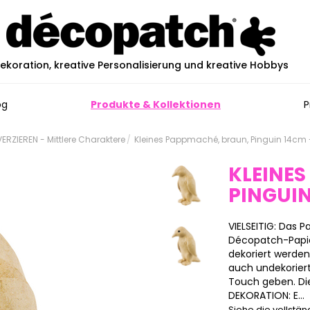
ekoration, kreative Personalisierung und kreative Hobbys
og
Produkte & Kollektionen
P
RZIEREN - Mittlere Charaktere
Kleines Pappmaché, braun, Pinguin 14cm 
KLEINES
PINGUI
VIELSEITIG: Das
Décopatch-Papier
dekoriert werde
auch undekoriert
Touch geben. Die
DEKORATION: E...
Siehe die vollstä