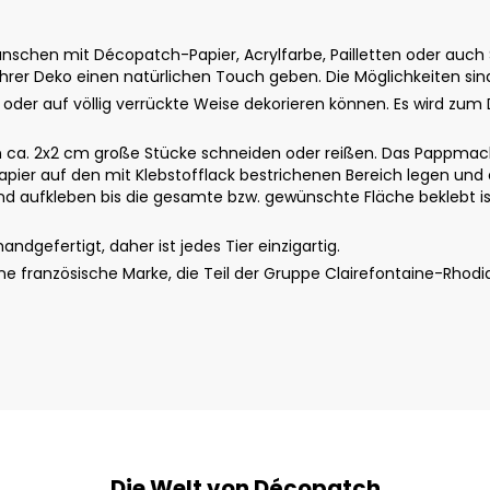
schen mit Décopatch-Papier, Acrylfarbe, Pailletten oder auch St
rer Deko einen natürlichen Touch geben. Die Möglichkeiten sin
u oder auf völlig verrückte Weise dekorieren können. Es wird zum 
ca. 2x2 cm große Stücke schneiden oder reißen. Das Pappmach
apier auf den mit Klebstofflack bestrichenen Bereich legen und 
 aufkleben bis die gesamte bzw. gewünschte Fläche beklebt ist.
dgefertigt, daher ist jedes Tier einzigartig.
 französische Marke, die Teil der Gruppe Clairefontaine-Rhodi
Die Welt von Décopatch