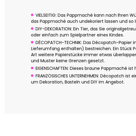
VIELSEITIG: Das Pappmaché kann nach Ihren Wün
das Pappmaché auch undekoriert lassen und so Ih
DIY-DEKORATION: Ein Tier, das Sie originalgetre
oder einfach zum Spielpartner eines Kindes.
DÉCOPATCH-TECHNIK: Das Décopatch-Papier in 
Lieferumfang enthalten) bestreichen. Ein Stück P
Art weitere Papierstücke immer etwas überlappend
und Muster keine Grenzen gesetzt.
EIGENSCHAFTEN: Dieses braune Pappmaché ist han
FRANZÖSISCHES UNTERNEHMEN: Décopatch ist eine
um Dekoration, Basteln und DIY im Angebot.