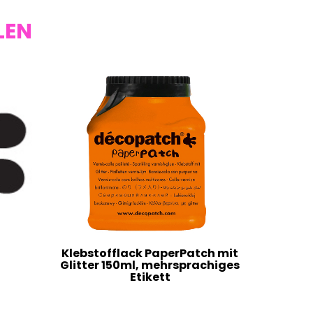
LEN
Klebstofflack PaperPatch mit
Glitter 150ml, mehrsprachiges
Etikett