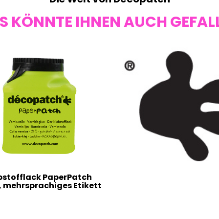
S KÖNNTE IHNEN AUCH GEFAL
bstofflack PaperPatch
, mehrsprachiges Etikett