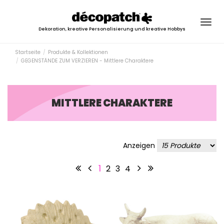
Togg
Dekoration, kreative Personalisierung und kreative Hobbys
navig
Startseite
Produkte & Kollektionen
GEGENSTÄNDE ZUM VERZIEREN - Mittlere Charaktere
MITTLERE CHARAKTERE
Anzeigen
1
2
3
4