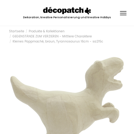
Togg
Dekoration, kreative Personalisierung und kreative Hobbys
navig
Startseite
Produkte & Kollektionen
GEGENSTÄNDE ZUM VERZIEREN - Mittlere Charaktere
Kleines Pappmaché, braun, Tyrannosaurus 16cm - sa215c