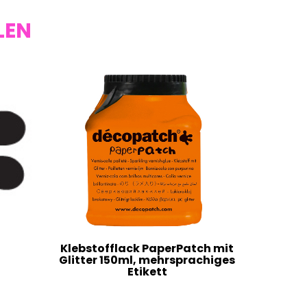
LEN
Klebstofflack PaperPatch mit
Glitter 150ml, mehrsprachiges
Etikett