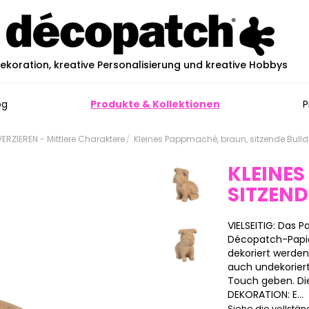
ekoration, kreative Personalisierung und kreative Hobbys
og
Produkte & Kollektionen
P
RZIEREN - Mittlere Charaktere
Kleines Pappmaché, braun, sitzende Bul
KLEINES
SITZEN
VIELSEITIG: Das
Décopatch-Papier
dekoriert werde
auch undekoriert
Touch geben. Die
DEKORATION: E...
Siehe die vollstä