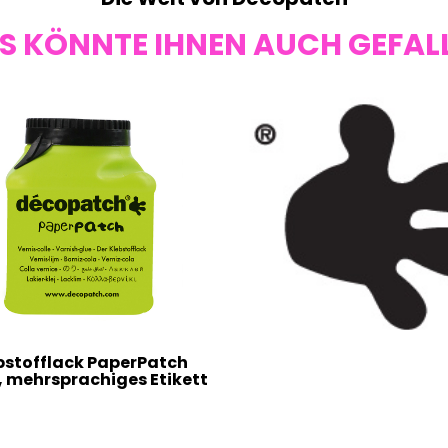
S KÖNNTE IHNEN AUCH GEFAL
bstofflack PaperPatch
, mehrsprachiges Etikett