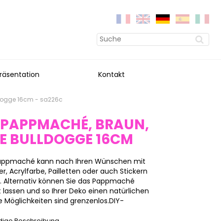
räsentation
Kontakt
ldogge 16cm - sa226c
 PAPPMACHÉ, BRAUN,
DE BULLDOGGE 16CM
 Pappmaché kann nach Ihren Wünschen mit
, Acrylfarbe, Pailletten oder auch Stickern
n. Alternativ können Sie das Pappmaché
 lassen und so Ihrer Deko einen natürlichen
 Möglichkeiten sind grenzenlos.DIY-
ndige Beschreibung