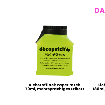
DA
Klebstofflack PaperPatch
Kle
70ml, mehrsprachiges Etikett
180ml