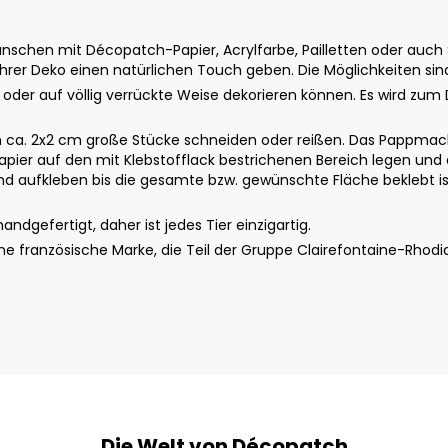
schen mit Décopatch-Papier, Acrylfarbe, Pailletten oder auch St
rer Deko einen natürlichen Touch geben. Die Möglichkeiten sin
u oder auf völlig verrückte Weise dekorieren können. Es wird zum 
ca. 2x2 cm große Stücke schneiden oder reißen. Das Pappmach
apier auf den mit Klebstofflack bestrichenen Bereich legen und 
 aufkleben bis die gesamte bzw. gewünschte Fläche beklebt ist.
dgefertigt, daher ist jedes Tier einzigartig.
 französische Marke, die Teil der Gruppe Clairefontaine-Rhodi
Die Welt von Décopatch