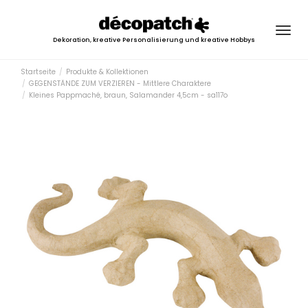
Togg
Dekoration, kreative Personalisierung und kreative Hobbys
navig
Startseite
Produkte & Kollektionen
GEGENSTÄNDE ZUM VERZIEREN - Mittlere Charaktere
Kleines Pappmaché, braun, Salamander 4,5cm - sa117o