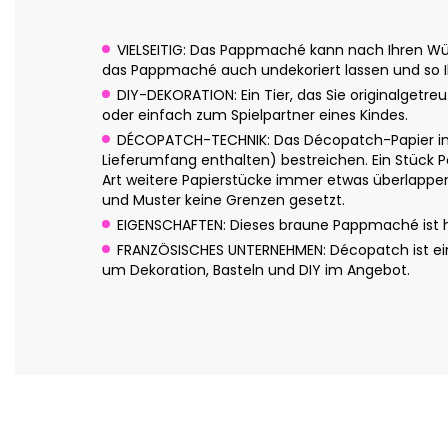
VIELSEITIG: Das Pappmaché kann nach Ihren Wün
das Pappmaché auch undekoriert lassen und so Ih
DIY-DEKORATION: Ein Tier, das Sie originalgetre
oder einfach zum Spielpartner eines Kindes.
DÉCOPATCH-TECHNIK: Das Décopatch-Papier in 
Lieferumfang enthalten) bestreichen. Ein Stück P
Art weitere Papierstücke immer etwas überlappend
und Muster keine Grenzen gesetzt.
EIGENSCHAFTEN: Dieses braune Pappmaché ist han
FRANZÖSISCHES UNTERNEHMEN: Décopatch ist eine
um Dekoration, Basteln und DIY im Angebot.