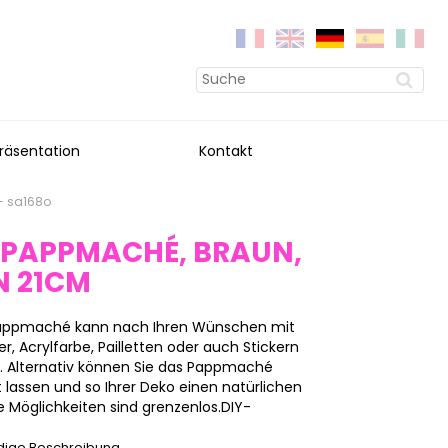
räsentation
Kontakt
- sa168o
 PAPPMACHÉ, BRAUN,
N 21CM
 Pappmaché kann nach Ihren Wünschen mit
, Acrylfarbe, Pailletten oder auch Stickern
n. Alternativ können Sie das Pappmaché
 lassen und so Ihrer Deko einen natürlichen
 Möglichkeiten sind grenzenlos.DIY-
ndige Beschreibung