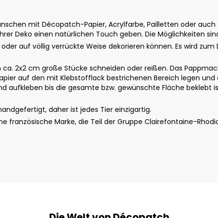
schen mit Décopatch-Papier, Acrylfarbe, Pailletten oder auch St
rer Deko einen natürlichen Touch geben. Die Möglichkeiten sin
u oder auf völlig verrückte Weise dekorieren können. Es wird zum 
ca. 2x2 cm große Stücke schneiden oder reißen. Das Pappmach
apier auf den mit Klebstofflack bestrichenen Bereich legen und 
 aufkleben bis die gesamte bzw. gewünschte Fläche beklebt ist.
dgefertigt, daher ist jedes Tier einzigartig.
 französische Marke, die Teil der Gruppe Clairefontaine-Rhodi
Die Welt von Décopatch