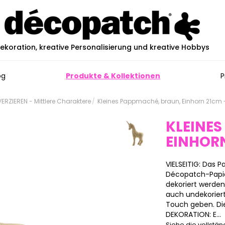
ekoration, kreative Personalisierung und kreative Hobbys
og
Produkte & Kollektionen
P
RZIEREN - Mittlere Charaktere
Kleines Pappmaché, braun, Einhorn 21cm 
KLEINES
EINHOR
VIELSEITIG: Das
Décopatch-Papier
dekoriert werde
auch undekoriert
Touch geben. Die
DEKORATION: E...
Siehe die vollstä