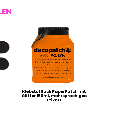
LEN
Klebstofflack PaperPatch mit
Glitter 150ml, mehrsprachiges
Etikett