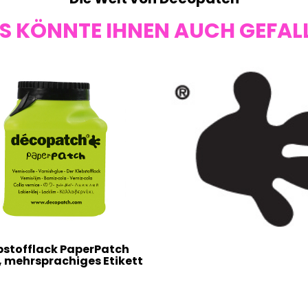
S KÖNNTE IHNEN AUCH GEFAL
bstofflack PaperPatch
, mehrsprachiges Etikett