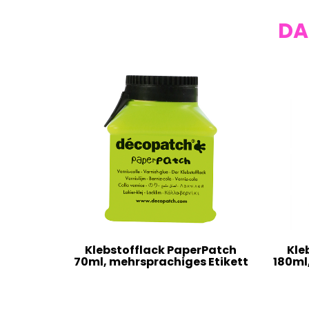
DA
Klebstofflack PaperPatch
Kle
70ml, mehrsprachiges Etikett
180ml