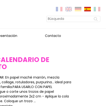
esentación
Contacto
CALENDARIO DE
TO
AR: En papel maché marrón, mezcla
, collage, rotuladores, purpurina... ideal para
familia.PARA USARLO CON PAPEL
ue o corte unos trozos de papel
roximadamente 2x2 cm - Aplique la cola
ie. Coloque un trozo ...
completa