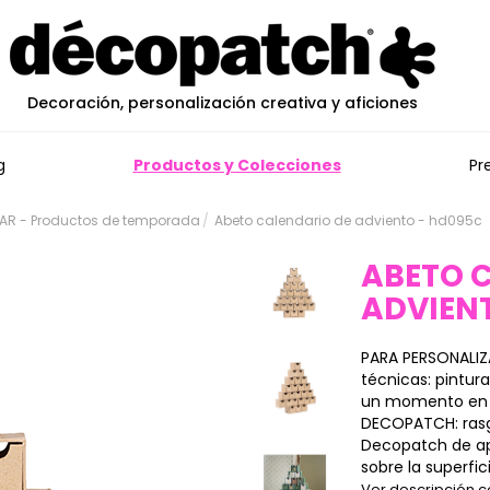
Decoración, personalización creativa y aficiones
g
Productos y Colecciones
Pr
AR - Productos de temporada
Abeto calendario de adviento - hd095c
ABETO 
ADVIEN
PARA PERSONALIZ
técnicas: pintura
un momento en 
DECOPATCH: rasg
Decopatch de ap
sobre la superfic
Ver descripción 