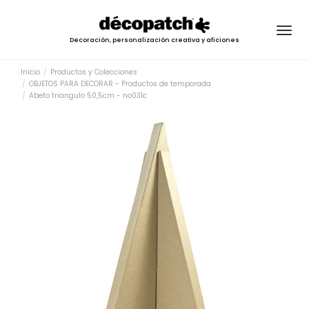
Togg
Decoración, personalización creativa y aficiones
navig
Inicio
Productos y Colecciones
OBJETOS PARA DECORAR - Productos de temporada
Abeto triangulo 50,5cm - no031c