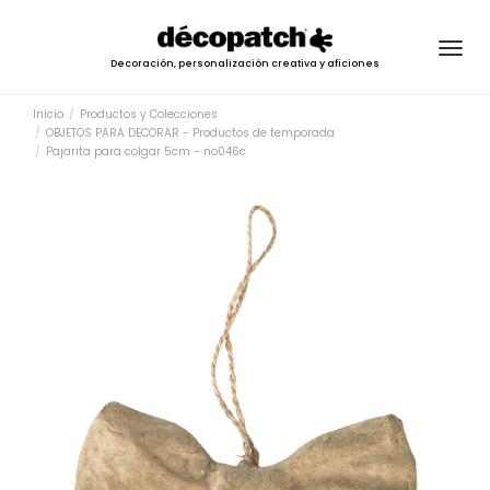
Togg
Decoración, personalización creativa y aficiones
navig
Inicio
Productos y Colecciones
OBJETOS PARA DECORAR - Productos de temporada
Pajarita para colgar 5cm - no046c