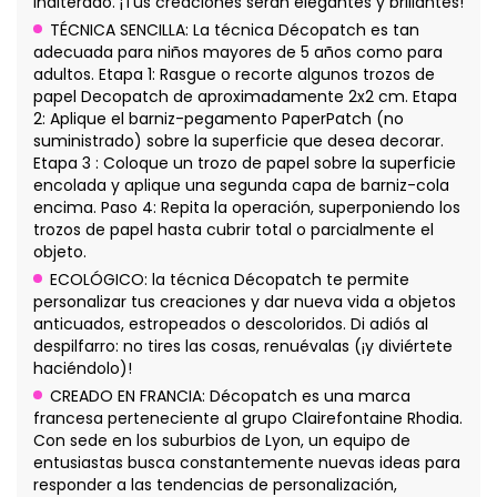
inalterado. ¡Tus creaciones serán elegantes y brillantes!
TÉCNICA SENCILLA: La técnica Décopatch es tan
adecuada para niños mayores de 5 años como para
adultos. Etapa 1: Rasgue o recorte algunos trozos de
papel Decopatch de aproximadamente 2x2 cm. Etapa
2: Aplique el barniz-pegamento PaperPatch (no
suministrado) sobre la superficie que desea decorar.
Etapa 3 : Coloque un trozo de papel sobre la superficie
encolada y aplique una segunda capa de barniz-cola
encima. Paso 4: Repita la operación, superponiendo los
trozos de papel hasta cubrir total o parcialmente el
objeto.
ECOLÓGICO: la técnica Décopatch te permite
personalizar tus creaciones y dar nueva vida a objetos
anticuados, estropeados o descoloridos. Di adiós al
despilfarro: no tires las cosas, renuévalas (¡y diviértete
haciéndolo)!
CREADO EN FRANCIA: Décopatch es una marca
francesa perteneciente al grupo Clairefontaine Rhodia.
Con sede en los suburbios de Lyon, un equipo de
entusiastas busca constantemente nuevas ideas para
responder a las tendencias de personalización,