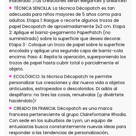
inalterado. ¡Tus creaciones serán elegantes y brillantes!
TÉCNICA SENCILLA: La técnica Décopatch es tan
adecuada para niños mayores de 5 años como para
adultos. Etapa 1: Rasgue o recorte algunos trozos de
papel Decopatch de aproximadamente 2x2 cm. Etapa
2: Aplique el barniz-pegamento PaperPatch (no
suministrado) sobre la superficie que desea decorar.
Etapa 3 : Coloque un trozo de papel sobre la superficie
encolada y aplique una segunda capa de barniz-cola
encima. Paso 4: Repita la operación, superponiendo los
trozos de papel hasta cubrir total o parcialmente el
objeto.
ECOLÓGICO: la técnica Décopatch te permite
personalizar tus creaciones y dar nueva vida a objetos
anticuados, estropeados o descoloridos. Di adiós al
despilfarro: no tires las cosas, renuévalas (¡y diviértete
haciéndolo)!
CREADO EN FRANCIA: Décopatch es una marca
francesa perteneciente al grupo Clairefontaine Rhodia.
Con sede en los suburbios de Lyon, un equipo de
entusiastas busca constantemente nuevas ideas para
responder a las tendencias de personalización,